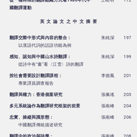
從一種特殊的翻譯組織方式看1980年代中
王曉明
172
國翻譯運動
英 文 論 文 之 中 文 摘 要
翻譯交際中形式與內容的整合：
朱純深
197
以漢語代詞的話語功能為例
感知、認知與中國山水詩翻譯：
朱純深
199
從詩中有“畫”看〈江雪〉詩的翻譯
按社會需要設計翻譯課程：
李德鳳
201
專業譯員調查報告
翻譯與權力：香港個案研究
張佩瑤
203
多元系統論作為翻譯研究框架的前景
張南峰
204
忠實、操縱與識形態：
張南峰
206
中國翻譯傳統描述研究
翻譯中的政治與詩學：
張南峰
208