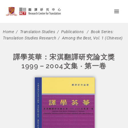
Skip
Main
to
Men
content
Home
/
Translation Studies
/
Publications
/
Book Series:
Translation Studies Research
/ Among the Best, Vol. 1 (Chinese)
譯學英華：宋淇翻譯研究論文獎
1999－2004文集 ‧ 第一卷