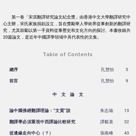
第一卷「宋淇翻譯研究論文紀念獎」由香港中文大學翻譯研究中
心主辦，宋氏家族捐款設立，旨在獎勵華人學術界從事創新的翻譯研
究，尤其鼓勵以第一手資料從事歷史和文化方向的探討。本書收錄共
20篇論文，是近年中國譯學領域中具代表性的文集。
Table of Contents
總序
孔慧怡
5
前言
孔慧怡
9
中 文 論 文
論中國佛經翻譯理論：“文質”說
朱志瑜
13
翻譯學必須重視中西譯論比較研究
譚載喜
32
從邊緣走向中心（？）
張南峰
43