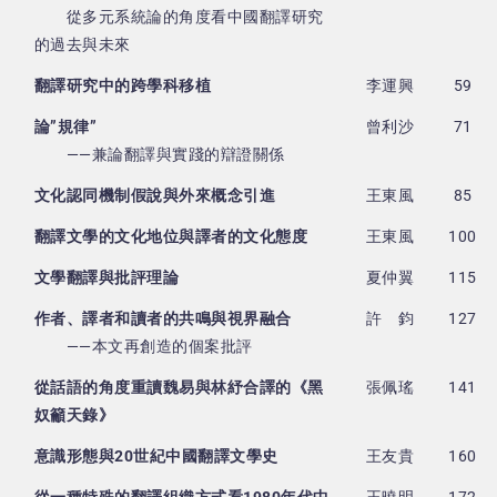
從多元系統論的角度看中國翻譯研究
的過去與未來
翻譯研究中的跨學科移植
李運興
59
論”規律”
曾利沙
71
——兼論翻譯與實踐的辯證關係
文化認同機制假說與外來概念引進
王東風
85
翻譯文學的文化地位與譯者的文化態度
王東風
100
文學翻譯與批評理論
夏仲翼
115
作者、譯者和讀者的共鳴與視界融合
許 鈞
127
——本文再創造的個案批評
從話語的角度重讀魏易與林紓合譯的《黑
張佩瑤
141
奴籲天錄》
意識形態與20世紀中國翻譯文學史
王友貴
160